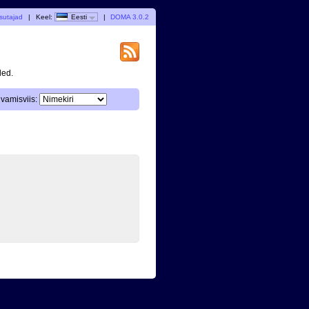
sutajad
|
Keel:
Eesti
|
DOMA 3.0.2
ded.
vamisviis: