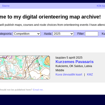
|
Sisene
Kõik ka
e to my digital orienteering map archive!
I will publish maps, courses and route choices from orienteering events I have atten
ategooria:
Aasta:
Filter:
Ku
laupäev 5 aprill 2025
Kurzemes Pavasaris
Kukciems, OK Saldus, Latvia
Middle
Kuva ülevaatlik kaart
|
KMZ
 should not be published here?
Email me
.