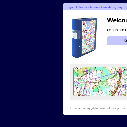
Edgars Lakis orienteerumiskaartide digi-kogu
Welcom
On this site 
K
Are you the copyright owner of a map that