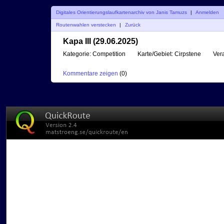
Digitales Orientierungslaufkartenarchiv von Janis Tamuzs
|
Anmelden
Routenwahlen verstecken
|
Zurück
Kapa III (29.06.2025)
Kategorie:
Competition
Karte/Gebiet:
Cirpstene
Vera
Kommentare zeigen
(
0
)