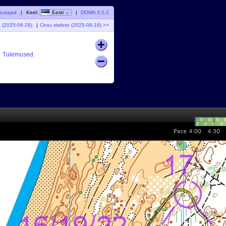
sutajad
|
Keel:
Eesti
|
DOMA 3.0.2
I (2025-06-28)
|
Cesu stafete (2025-08-16) >>
Tulemused