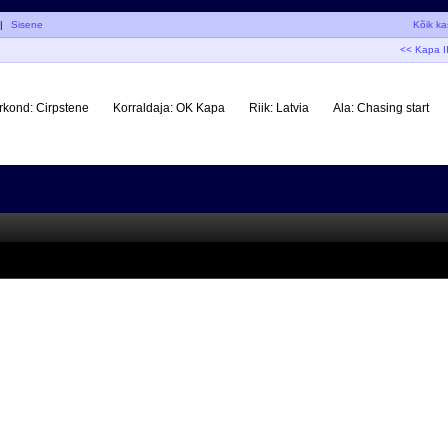
|
Sisene
Kõik ka
<< Kapa I
irkond:
Cirpstene
Korraldaja:
OK Kapa
Riik:
Latvia
Ala:
Chasing start