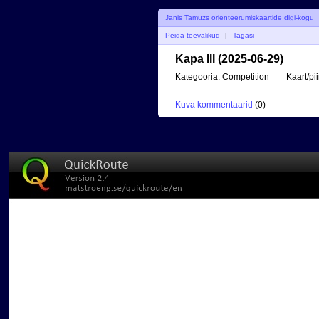
Janis Tamuzs orienteerumiskaartide digi-kogu
Peida teevalikud
|
Tagasi
Kapa III (2025-06-29)
Kategooria:
Competition
Kaart/pi
Kuva kommentaarid
(
0
)