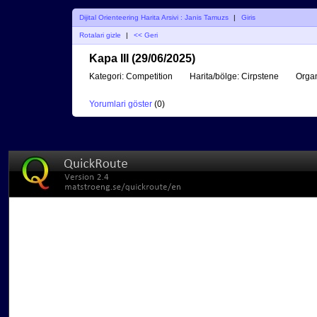
Dijital Orienteering Harita Arsivi : Janis Tamuzs
|
Giris
Rotalari gizle
|
<< Geri
Kapa III (29/06/2025)
Kategori:
Competition
Harita/bölge:
Cirpstene
Orga
Yorumlari göster
(
0
)