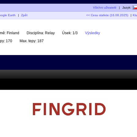
Všichni uživatelé
|
Jazyk:
oogle Earth
|
Zpět
<< Cesu stafete (16.08.2025)
|
Kl
mě:
Finland
Disciplína:
Relay
Úsek:
1/3
Výsledky
py:
170
Max. tepy:
187