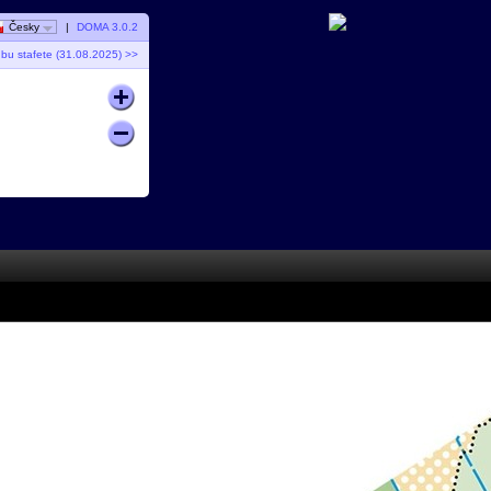
Česky
|
DOMA 3.0.2
ubu stafete (31.08.2025) >>