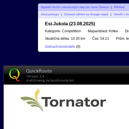
Digitalní archív orienťáckých map pro Janis Tamuzs
|
Přihlásit
Skrýt postupy
|
Zobrazit náhled na Google mapě
|
Otevřít v G
Esi-Jukola (23.08.2025)
Kategorie:
Competition
Mapa/oblast:
Kotka
Ze
Skutečná délka:
10.35 km
Čas:
54:21
Prům. te
Zobrazit komentáře
(
0
)