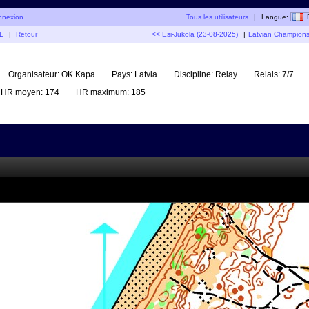
nnexion
Tous les utilisateurs
|
Langue:
L
|
Retour
<< Esi-Jukola (23-08-2025)
|
Latvian Champions
Organisateur:
OK Kapa
Pays:
Latvia
Discipline:
Relay
Relais:
7/7
HR moyen:
174
HR maximum:
185