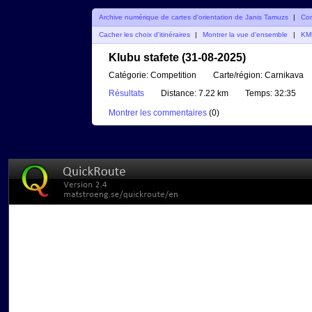
Archive numérique de cartes d'orientation de Janis Tamuzs
|
Co
Cacher les choix d'itinéraires
|
Montrer la vue d'ensemble
|
KM
Klubu stafete (31-08-2025)
Catégorie:
Competition
Carte/région:
Carnikava
Résultats
Distance:
7.22 km
Temps:
32:35
Montrer les commentaires
(
0
)