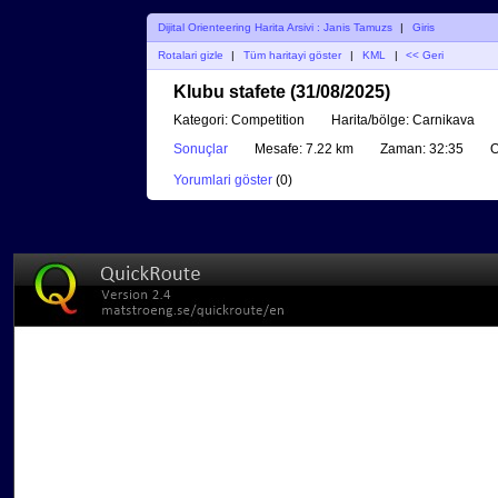
Dijital Orienteering Harita Arsivi : Janis Tamuzs
|
Giris
Rotalari gizle
|
Tüm haritayi göster
|
KML
|
<< Geri
Klubu stafete (31/08/2025)
Kategori:
Competition
Harita/bölge:
Carnikava
Sonuçlar
Mesafe:
7.22 km
Zaman:
32:35
O
Yorumlari göster
(
0
)