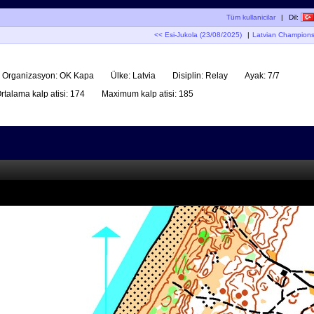
Tüm kullanicilar
|
Dil:
<< Esi-Jukola (23/08/2025)
|
Latvian Champions
Organizasyon:
OK Kapa
Ülke:
Latvia
Disiplin:
Relay
Ayak:
7/7
rtalama kalp atisi:
174
Maximum kalp atisi:
185