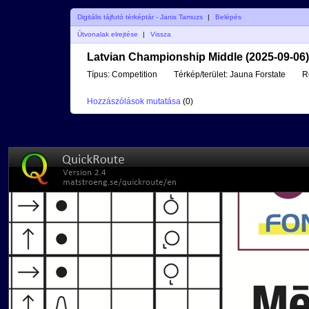
Digitális tájfutó térképtár - Janis Tamuzs
|
Belépés
Útvonalak elrejtése
|
Vissza
Latvian Championship Middle (2025-09-06)
Típus:
Competition
Térkép/terület:
Jauna Forstate
R
Hozzászólások mutatása
(
0
)