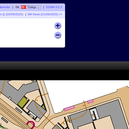
lanicilar
|
Dil:
Türkçe
|
DOMA 3.0.2
nt Q (20/09/2025)
|
SM Viesti (21/09/2025) >>