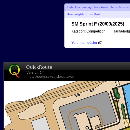
Dijital Orienteering Harita Arsivi : Janis Tamuzs
Rotalari gizle
|
<< Geri
SM Sprint F (20/09/2025)
Kategori:
Competition
Harita/bölg
Yorumlari göster
(
0
)