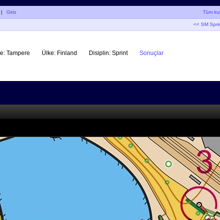
|
Giris
Tüm kul
<< SM Spri
e:
Tampere
Ülke:
Finland
Disiplin:
Sprint
Sonuçlar