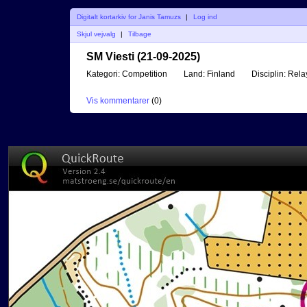
Digitalt kortarkiv for Janis Tamuzs
|
Log ind
Skjul vejvalg
|
Tilbage
SM Viesti (21-09-2025)
Kategori:
Competition
Land:
Finland
Disciplin:
Rela
Vis kommentarer
(
0
)