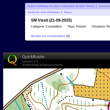
Archive numérique de cartes d'orientation de Janis Tamuzs
|
Connexio
Cacher les choix d'itinéraires
|
Retour
SM Viesti (21-09-2025)
Catégorie:
Competition
Pays:
Finland
Discipline:
Re
Montrer les commentaires
(
0
)