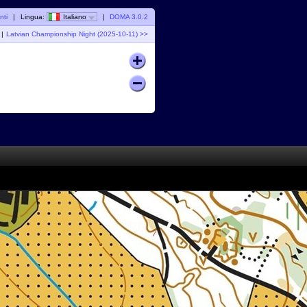
nti
|
Lingua:
Italiano
|
DOMA 3.0.2
|
Latvian Championship Night (2025-10-11) >>