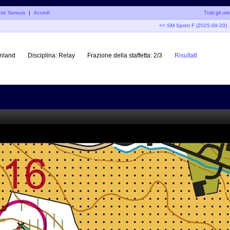
anis Tamuzs
|
Accedi
Tutti gli ute
<< SM Sprint F (2025-09-20)
nland
Disciplina:
Relay
Frazione della staffetta:
2/3
Risultati