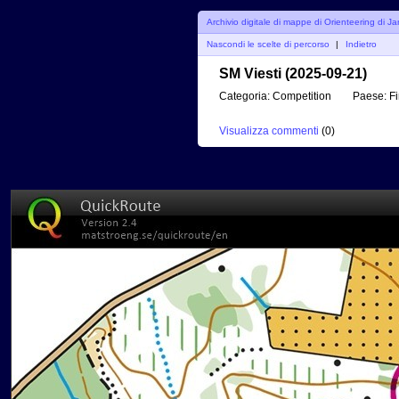
Archivio digitale di mappe di Orienteering di J
Nascondi le scelte di percorso
|
Indietro
SM Viesti (2025-09-21)
Categoria:
Competition
Paese:
Fi
Visualizza commenti
(
0
)