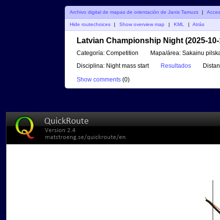
Archivo digital de mapas de orientación de Janis Tamuzs
|
Acce
Hide routechoices
|
Show overview map
|
KML
|
Atrás
Latvian Championship Night (2025-10-
Categoría:
Competition
Mapa/área:
Sakainu pilsk
Disciplina:
Night mass start
Resultados
Distan
Show comments
(
0
)