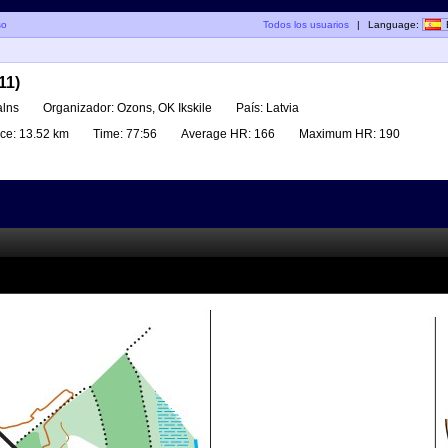
so
Todos los usuarios
|
Language:
11)
alns
Organizador:
Ozons, OK Ikskile
País:
Latvia
ce:
13.52 km
Time:
77:56
Average HR:
166
Maximum HR:
190