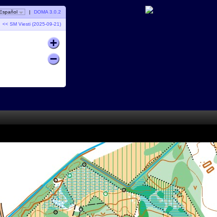
Español
|
DOMA 3.0.2
<< SM Viesti (2025-09-21)