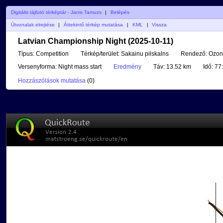
Digitális tájfutó térképtár - Janis Tamuzs
|
Belépés
Útvonalak elrejtése
|
Áttekintő térkép mutatása
|
KML
|
Vissza
Latvian Championship Night (2025-10-11)
Típus:
Competition
Térkép/terület:
Sakainu pilskalns
Rendező:
Ozons
Versenyforma:
Night mass start
Eredmény
Táv:
13.52 km
Idő:
77
Hozzászólások mutatása
(
0
)