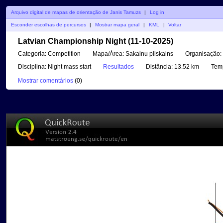
Arquivo digital de mapas de orientação de Janis Tamuzs
|
Log in
Esconder escolhas de percursos
|
Mostrar mapa geral
|
KML
|
Voltar
Latvian Championship Night (11-10-2025)
Categoria:
Competition
Mapa/Área:
Sakainu pilskalns
Organisação:
Disciplina:
Night mass start
Resultados
Distância:
13.52 km
Tem
Mostrar comentários
(
0
)