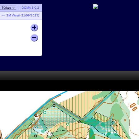
Türkçe
|
DOMA 3.0.2
<< SM Viesti (21/09/2025)