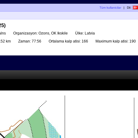
Tüm kullanicilar
|
Dil:
25)
alns
Organizasyon:
Ozons, OK Ikskile
Ülke:
Latvia
.52 km
Zaman:
77:56
Ortalama kalp atisi:
166
Maximum kalp atisi:
190