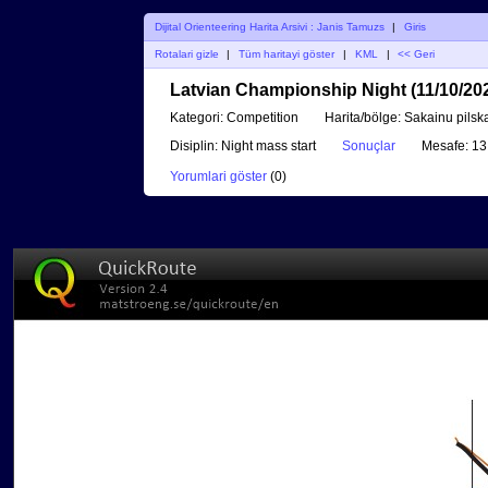
Dijital Orienteering Harita Arsivi : Janis Tamuzs
|
Giris
Rotalari gizle
|
Tüm haritayi göster
|
KML
|
<< Geri
Latvian Championship Night (11/10/20
Kategori:
Competition
Harita/bölge:
Sakainu pilsk
Disiplin:
Night mass start
Sonuçlar
Mesafe:
13
Yorumlari göster
(
0
)